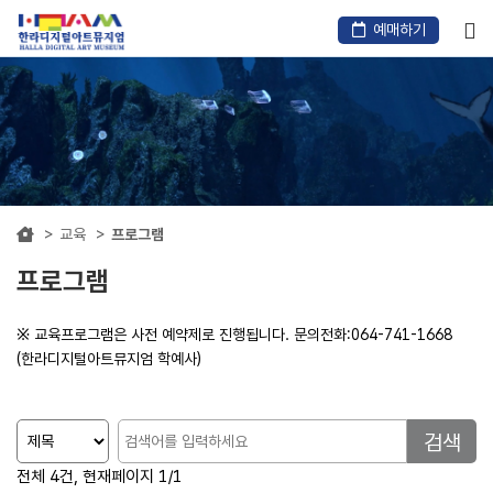
본
문
예매하기
바
로
가
기
교육
프로그램
프로그램
※ 교육프로그램은 사전 예약제로 진행됩니다. 문의전화:064-741-1668
(한라디지털아트뮤지엄 학예사)
전체 4건, 현재페이지 1/1