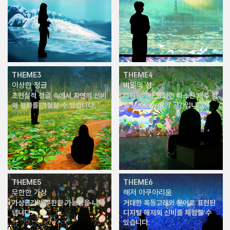
THEME3
THEME4
이상한 정글
비밀의 섬
초현실적 정글 속에서 자연의 신비
그림작가가 표현한 따스한 제주 섬
와 평화를 경험할 수 있습니다.
을 느껴보는 쉼의 공간입니다.
THEME5
THEME6
무한한 가상
해저 아쿠아리움
가상공간의 무한한 가능성을 나타
거대한 혹등고래와 문어로 표현된
냅니다.
디지털 해저의 신비를 체험할 수
있습니다.