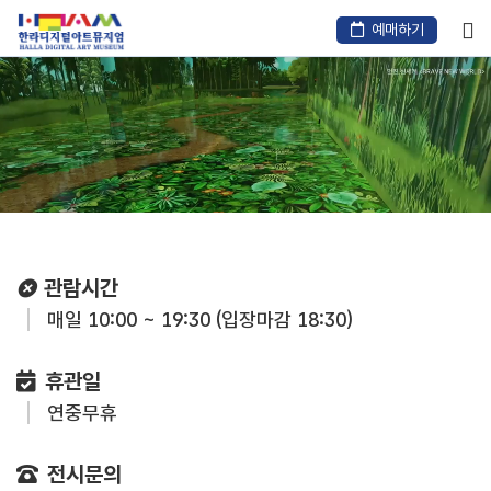
본
문
예매하기
바
메
로
인
가
컨
텐
기
츠
관람시간
매일 10:00 ~ 19:30 (입장마감 18:30)
휴관일
연중무휴
전시문의