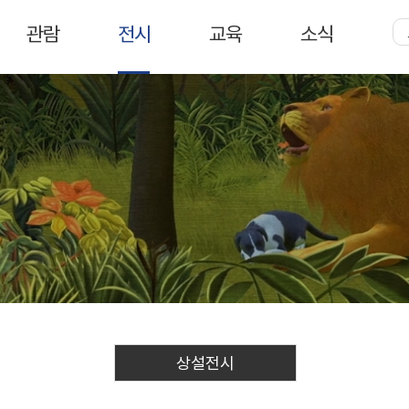
주
메
관람
전시
교육
소식
뉴
상설전시