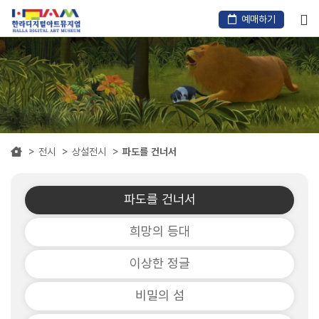
본
문
예매하기
바
로
가
기
전시
상설전시
파도를 건너서
파도를 건너서
희망의 등대
이상한 정글
비밀의 섬